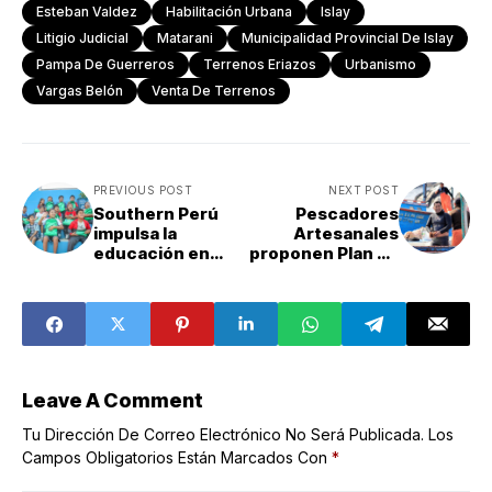
Esteban Valdez
Habilitación Urbana
Islay
Litigio Judicial
Matarani
Municipalidad Provincial De Islay
Pampa De Guerreros
Terrenos Eriazos
Urbanismo
Vargas Belón
Venta De Terrenos
PREVIOUS POST
NEXT POST
Southern Perú
Pescadores
impulsa la
Artesanales
educación en
proponen Plan de
Islay con la
Extracción
entrega de 4,500
Marina en Islay y
kits escolares a
Mollendo
estudiantes de la
provincia
Leave A Comment
Tu Dirección De Correo Electrónico No Será Publicada.
Los
Campos Obligatorios Están Marcados Con
*