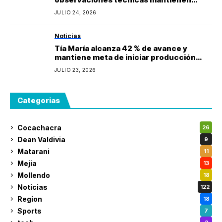
paralizada la obra y estima reinicio en
JULIO 24, 2026
agosto
Noticias
Tía María alcanza 42 % de avance y
mantiene meta de iniciar producción
durante 2027
JULIO 23, 2026
Categorias
Cocachacra
26
Dean Valdivia
9
Matarani
11
Mejia
13
Mollendo
18
Noticias
122
Region
18
Sports
7