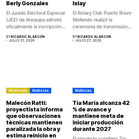
Berly Gonzales
Islay
El Jurado Electoral Especial
El Rotary Club Puerto Bravo
(JEE) de Arequipa admitió
Mollendo realizó la
oficialmente la inscripción
ceremonia de transmisión
de...
de...
BY
RICARDO ALARCON
BY
RICARDO ALARCON
JULIO 31, 2026
JULIO 27, 2026
Mollendo
Noticias
Noticias
Malecón Ratti:
Tía María alcanza 42
proyectista informa
% de avance y
que observaciones
mantiene meta de
técnicas mantienen
iniciar producción
paralizada la obra y
durante 2027
estima reinicio en
El proyecto cuprífero Tía