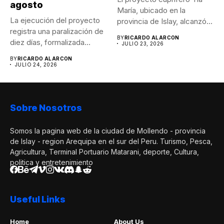
agosto
María, ubicado en la
La ejecución del proyecto
provincia de Islay, alcanzó...
registra una paralización de
BY
RICARDO ALARCON
diez días, formalizada
JULIO 23, 2026
mediante...
BY
RICARDO ALARCON
JULIO 24, 2026
Sobre Nosotros
Somos la pagina web de la ciudad de Mollendo - provincia
de Islay - region Arequipa en el sur del Peru. Turismo, Pesca,
Agricultura, Terminal Portuario Matarani, deporte, Cultura,
politica y entretenimiento
Useful Links
Home
About Us