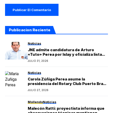
Publicacion Reciente
Noticias
JNE admite candidatura de Arturo
«Tuto» Perea por Islay y oficializa lista
regional de Yo Arequipa encabezada por
JULIO 31, 2026
Berly Gonzales
Noticias
Carola Zúñiga Perea asume la
presidencia del Rotary Club Puerto Bravo
Mollendo y anuncia proyectos sociales
JULIO 27, 2026
para la provincia de Islay
Mollendo
Noticias
Malecón Ratti: proyectista informa que
observaciones técnicas mantienen