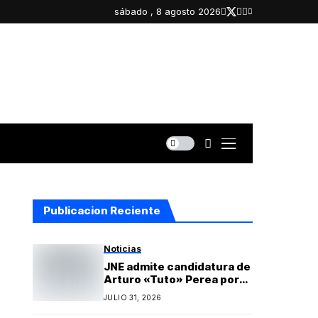
sábado , 8 agosto 2026
Publicacion Reciente
Noticias
JNE admite candidatura de
Arturo «Tuto» Perea por
Islay y oficializa lista
JULIO 31, 2026
regional de Yo Arequipa
encabezada por Berly