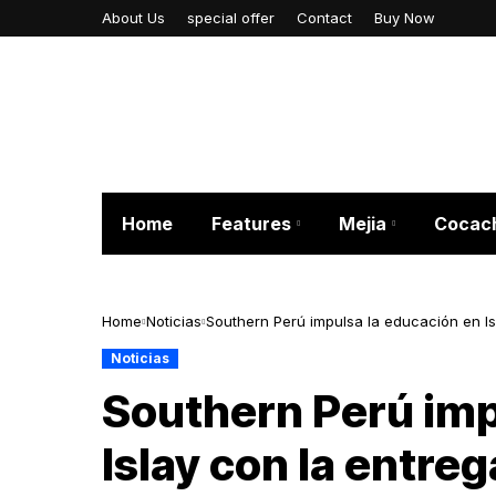
About Us
special offer
Contact
Buy Now
Home
Features
Mejia
Cocac
Home
Noticias
Southern Perú impulsa la educación en Isl
provincia
Noticias
Southern Perú imp
Islay con la entreg