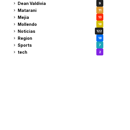
Dean Valdivia
9
Matarani
11
Mejia
13
Mollendo
18
Noticias
122
Region
18
Sports
7
tech
2