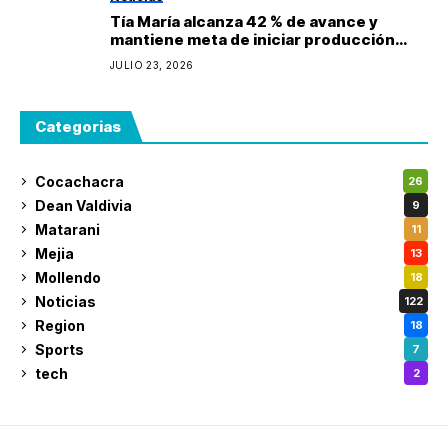
Tía María alcanza 42 % de avance y
mantiene meta de iniciar producción
durante 2027
JULIO 23, 2026
Categorias
Cocachacra
26
Dean Valdivia
9
Matarani
11
Mejia
13
Mollendo
18
Noticias
122
Region
18
Sports
7
tech
2