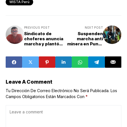
WISTA Perú
PREVIOUS POST
NEXT POST
Sindicato de
Suspenden
choferes anuncia
marcha anti
marcha y plantón
minera en Punta
contra alcalde de
de Bombón
Islay por
prevista para
polémicas
este viernes 15
declaraciones
de mayo
Leave A Comment
Tu Dirección De Correo Electrónico No Será Publicada.
Los
Campos Obligatorios Están Marcados Con
*