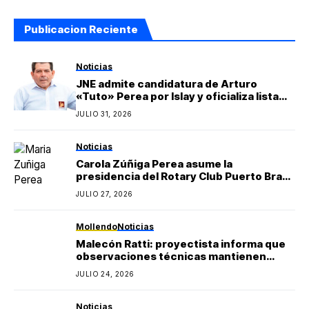
Publicacion Reciente
Noticias
JNE admite candidatura de Arturo
«Tuto» Perea por Islay y oficializa lista
regional de Yo Arequipa encabezada por
JULIO 31, 2026
Berly Gonzales
Noticias
Carola Zúñiga Perea asume la
presidencia del Rotary Club Puerto Bravo
Mollendo y anuncia proyectos sociales
JULIO 27, 2026
para la provincia de Islay
Mollendo
Noticias
Malecón Ratti: proyectista informa que
observaciones técnicas mantienen
paralizada la obra y estima reinicio en
JULIO 24, 2026
agosto
Noticias