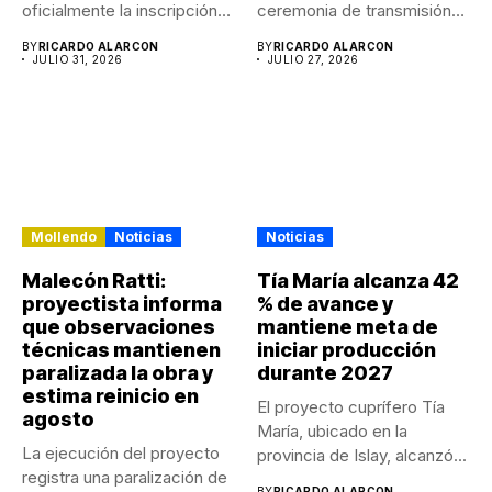
oficialmente la inscripción
ceremonia de transmisión
de...
de...
BY
RICARDO ALARCON
BY
RICARDO ALARCON
JULIO 31, 2026
JULIO 27, 2026
Mollendo
Noticias
Noticias
Malecón Ratti:
Tía María alcanza 42
proyectista informa
% de avance y
que observaciones
mantiene meta de
técnicas mantienen
iniciar producción
paralizada la obra y
durante 2027
estima reinicio en
El proyecto cuprífero Tía
agosto
María, ubicado en la
La ejecución del proyecto
provincia de Islay, alcanzó...
registra una paralización de
BY
RICARDO ALARCON