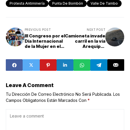
Protesta Antiminería
Punta De Bombón
Valle De Tambo
PREVIOUS POST
NEXT POST
III Congreso por el
Camioneta invade
Día Internacional
carril en la vía
de la Mujer en el
Arequipa-
sector marítimo
Mollendo y casi
se realizará en
provoca tragedia
Mollendo
familiar
Leave A Comment
Tu Dirección De Correo Electrónico No Será Publicada.
Los
Campos Obligatorios Están Marcados Con
*