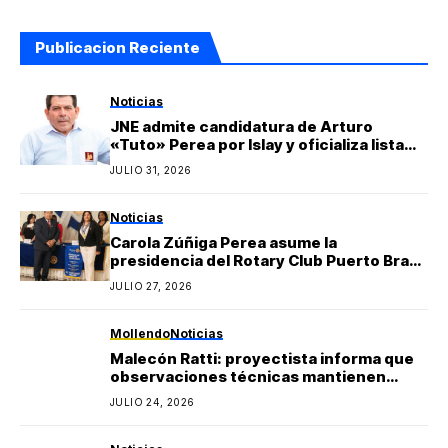
Publicacion Reciente
Noticias
JNE admite candidatura de Arturo
«Tuto» Perea por Islay y oficializa lista
regional de Yo Arequipa encabezada por
JULIO 31, 2026
Berly Gonzales
Noticias
Carola Zúñiga Perea asume la
presidencia del Rotary Club Puerto Bravo
Mollendo y anuncia proyectos sociales
JULIO 27, 2026
para la provincia de Islay
Mollendo
Noticias
Malecón Ratti: proyectista informa que
observaciones técnicas mantienen
paralizada la obra y estima reinicio en
JULIO 24, 2026
agosto