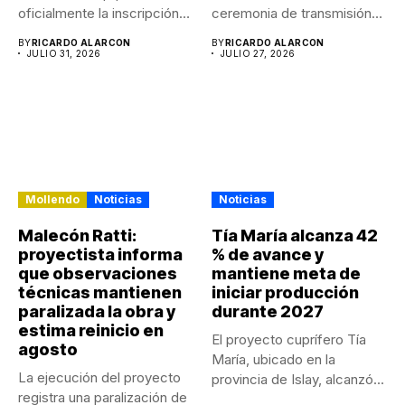
oficialmente la inscripción
ceremonia de transmisión
de...
de...
BY
RICARDO ALARCON
BY
RICARDO ALARCON
JULIO 31, 2026
JULIO 27, 2026
Mollendo
Noticias
Noticias
Malecón Ratti:
Tía María alcanza 42
proyectista informa
% de avance y
que observaciones
mantiene meta de
técnicas mantienen
iniciar producción
paralizada la obra y
durante 2027
estima reinicio en
El proyecto cuprífero Tía
agosto
María, ubicado en la
La ejecución del proyecto
provincia de Islay, alcanzó...
registra una paralización de