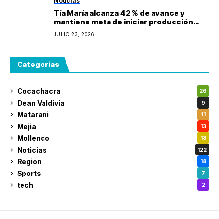
Noticias
Tía María alcanza 42 % de avance y
mantiene meta de iniciar producción
durante 2027
JULIO 23, 2026
Categorias
Cocachacra
26
Dean Valdivia
9
Matarani
11
Mejia
13
Mollendo
18
Noticias
122
Region
18
Sports
7
tech
2