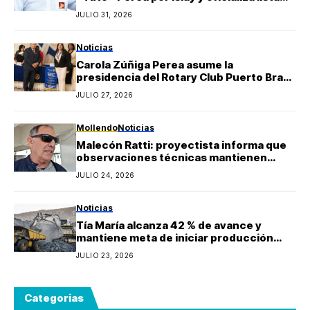
regional de Yo Arequipa encabezada por
JULIO 31, 2026
Berly Gonzales
Noticias
Carola Zúñiga Perea asume la
presidencia del Rotary Club Puerto Bravo
Mollendo y anuncia proyectos sociales
JULIO 27, 2026
para la provincia de Islay
Mollendo
Noticias
Malecón Ratti: proyectista informa que
observaciones técnicas mantienen
paralizada la obra y estima reinicio en
JULIO 24, 2026
agosto
Noticias
Tía María alcanza 42 % de avance y
mantiene meta de iniciar producción
durante 2027
JULIO 23, 2026
Categorias