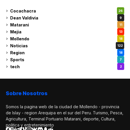
Cocachacra
26
Dean Valdivia
9
Matarani
11
Mejia
13
Mollendo
18
Noticias
122
Region
18
Sports
7
tech
2
Sobre Nosotros
Somos la pagina web de la ciudad de Mollendo - provincia
de Islay - region Arequipa en el sur del Peru. Turismo, Pesca,
Agricultura, Terminal Portuario Matarani, deporte, Cultura,
politica y entretenimiento