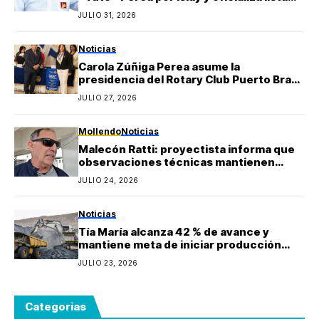
regional de Yo Arequipa encabezada por
JULIO 31, 2026
Berly Gonzales
Noticias
Carola Zúñiga Perea asume la
presidencia del Rotary Club Puerto Bravo
Mollendo y anuncia proyectos sociales
JULIO 27, 2026
para la provincia de Islay
Mollendo
Noticias
Malecón Ratti: proyectista informa que
observaciones técnicas mantienen
paralizada la obra y estima reinicio en
JULIO 24, 2026
agosto
Noticias
Tía María alcanza 42 % de avance y
mantiene meta de iniciar producción
durante 2027
JULIO 23, 2026
Categorias