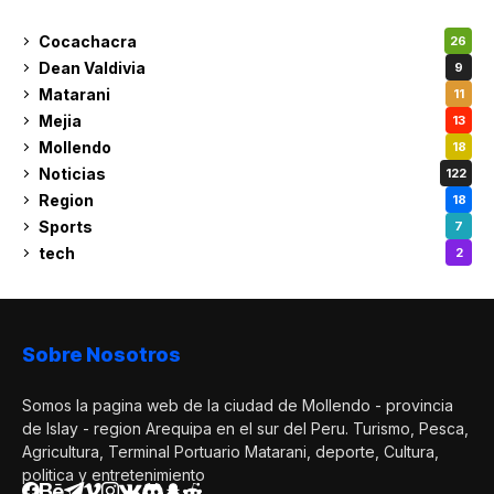
Cocachacra
26
Dean Valdivia
9
Matarani
11
Mejia
13
Mollendo
18
Noticias
122
Region
18
Sports
7
tech
2
Sobre Nosotros
Somos la pagina web de la ciudad de Mollendo - provincia
de Islay - region Arequipa en el sur del Peru. Turismo, Pesca,
Agricultura, Terminal Portuario Matarani, deporte, Cultura,
politica y entretenimiento