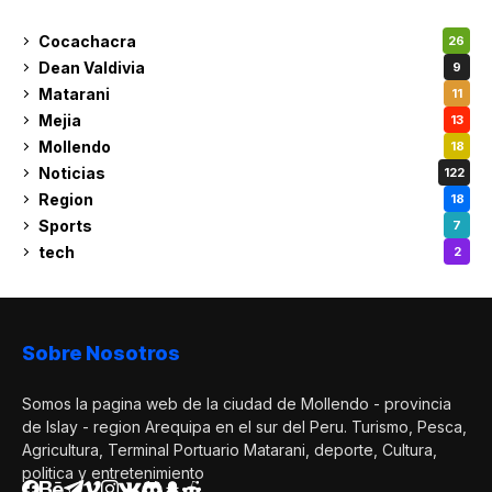
Cocachacra
26
Dean Valdivia
9
Matarani
11
Mejia
13
Mollendo
18
Noticias
122
Region
18
Sports
7
tech
2
Sobre Nosotros
Somos la pagina web de la ciudad de Mollendo - provincia
de Islay - region Arequipa en el sur del Peru. Turismo, Pesca,
Agricultura, Terminal Portuario Matarani, deporte, Cultura,
politica y entretenimiento