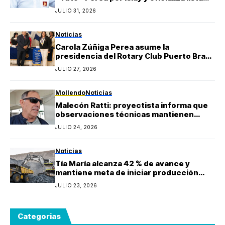
regional de Yo Arequipa encabezada por
JULIO 31, 2026
Berly Gonzales
Noticias
Carola Zúñiga Perea asume la
presidencia del Rotary Club Puerto Bravo
Mollendo y anuncia proyectos sociales
JULIO 27, 2026
para la provincia de Islay
Mollendo
Noticias
Malecón Ratti: proyectista informa que
observaciones técnicas mantienen
paralizada la obra y estima reinicio en
JULIO 24, 2026
agosto
Noticias
Tía María alcanza 42 % de avance y
mantiene meta de iniciar producción
durante 2027
JULIO 23, 2026
Categorias