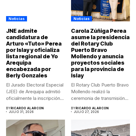
Noticias
Noticias
JNE admite
Carola Zúñiga Perea
candidatura de
asume la presidencia
Arturo «Tuto» Perea
del Rotary Club
por Islay y oficializa
Puerto Bravo
lista regional de Yo
Mollendo y anuncia
Arequipa
proyectos sociales
encabezada por
para la provincia de
Berly Gonzales
Islay
El Jurado Electoral Especial
El Rotary Club Puerto Bravo
(JEE) de Arequipa admitió
Mollendo realizó la
oficialmente la inscripción
ceremonia de transmisión
de...
de...
BY
RICARDO ALARCON
BY
RICARDO ALARCON
JULIO 31, 2026
JULIO 27, 2026