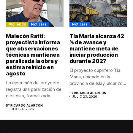
Mollendo
Noticias
Noticias
Malecón Ratti:
Tía María alcanza 42
proyectista informa
% de avance y
que observaciones
mantiene meta de
técnicas mantienen
iniciar producción
paralizada la obra y
durante 2027
estima reinicio en
El proyecto cuprífero Tía
agosto
María, ubicado en la
La ejecución del proyecto
provincia de Islay, alcanzó...
registra una paralización de
BY
RICARDO ALARCON
diez días, formalizada
JULIO 23, 2026
mediante...
BY
RICARDO ALARCON
JULIO 24, 2026