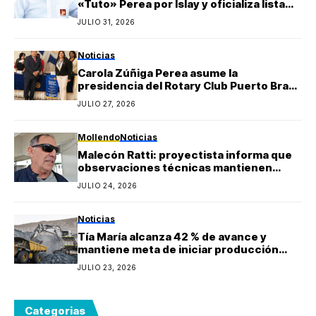
«Tuto» Perea por Islay y oficializa lista
regional de Yo Arequipa encabezada por
JULIO 31, 2026
Berly Gonzales
Noticias
Carola Zúñiga Perea asume la
presidencia del Rotary Club Puerto Bravo
Mollendo y anuncia proyectos sociales
JULIO 27, 2026
para la provincia de Islay
Mollendo
Noticias
Malecón Ratti: proyectista informa que
observaciones técnicas mantienen
paralizada la obra y estima reinicio en
JULIO 24, 2026
agosto
Noticias
Tía María alcanza 42 % de avance y
mantiene meta de iniciar producción
durante 2027
JULIO 23, 2026
Categorias