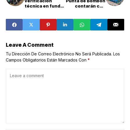
verificación
Punta de Bombón
técnica en fundo
contarán con
El Lobito en Mejía
moderna
tras dos intentos
infraestructura
fallidos
educativa
Leave A Comment
Tu Dirección De Correo Electrónico No Será Publicada.
Los
Campos Obligatorios Están Marcados Con
*