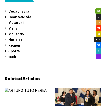
Cocachacra
26
Dean Valdivia
9
Matarani
11
Mejia
13
Mollendo
18
Noticias
122
Region
18
Sports
7
tech
2
Related Articles