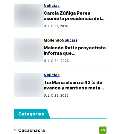
Gonzales
Noticias
Carola Zúñiga Perea
asume la presidencia del
Rotary Club Puerto Bravo
JULIO 27, 2026
Mollendo y anuncia
proyectos sociales para la
provincia de Islay
Mollendo
Noticias
Malecón Ratti: proyectista
informa que
observaciones técnicas
JULIO 24, 2026
mantienen paralizada la
obra y estima reinicio en
agosto
Noticias
Tía María alcanza 42 % de
avance y mantiene meta
de iniciar producción
JULIO 23, 2026
durante 2027
Categorias
Cocachacra
26