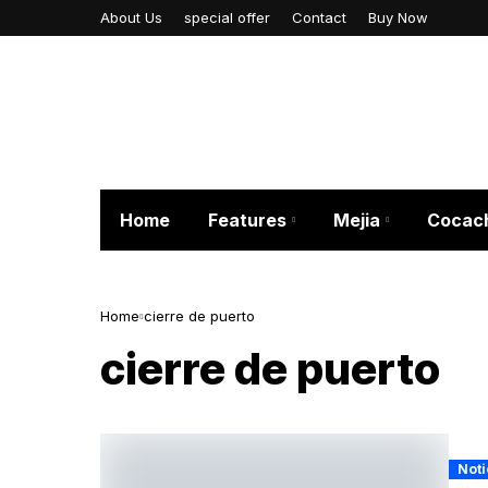
About Us
special offer
Contact
Buy Now
Home
Features
Mejia
Cocac
Home
cierre de puerto
cierre de puerto
Noti