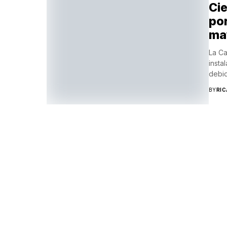
Cie
por
ma
La Ca
insta
debid
BY
RI