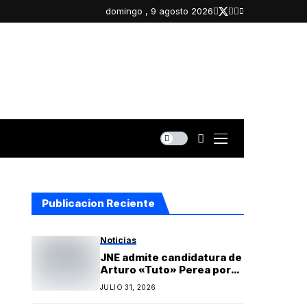
domingo , 9 agosto 2026
Publicacion Reciente
Noticias
JNE admite candidatura de
Arturo «Tuto» Perea por
Islay y oficializa lista
JULIO 31, 2026
regional de Yo Arequipa
encabezada por Berly