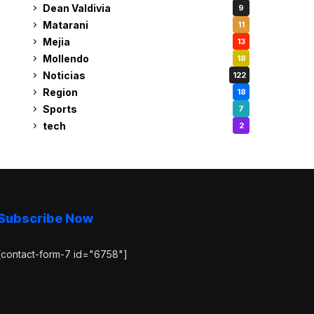
Dean Valdivia
9
Matarani
11
Mejia
13
Mollendo
18
Noticias
122
Region
18
Sports
7
tech
2
Subscribe Now
[contact-form-7 id="6758"]