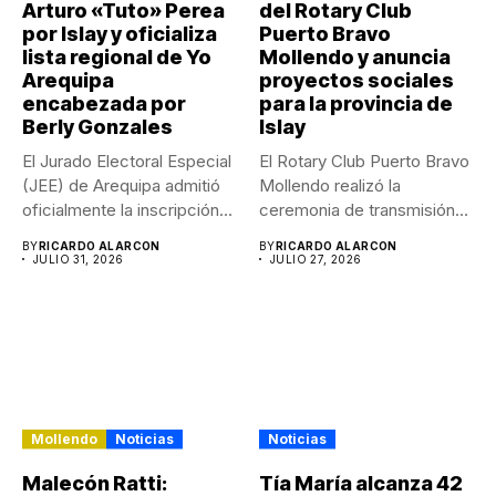
Arturo «Tuto» Perea
del Rotary Club
por Islay y oficializa
Puerto Bravo
lista regional de Yo
Mollendo y anuncia
Arequipa
proyectos sociales
encabezada por
para la provincia de
Berly Gonzales
Islay
El Jurado Electoral Especial
El Rotary Club Puerto Bravo
(JEE) de Arequipa admitió
Mollendo realizó la
oficialmente la inscripción
ceremonia de transmisión
de...
de...
BY
RICARDO ALARCON
BY
RICARDO ALARCON
JULIO 31, 2026
JULIO 27, 2026
Mollendo
Noticias
Noticias
Malecón Ratti:
Tía María alcanza 42