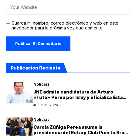
Guarda mi nombre, correo electrónico y web en este
navegador para la próxima vez que comente.
Publicacion Reciente
Noticias
JNE admite candidatura de Arturo
«Tuto» Perea por Islay y oficializa lista
regional de Yo Arequipa encabezada por
JULIO 31, 2026
Berly Gonzales
Noticias
Carola Zúñiga Perea asume la
presidencia del Rotary Club Puerto Bravo