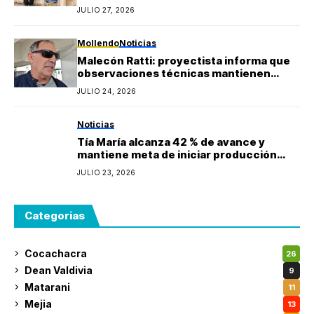
Mollendo y anuncia proyectos sociales
JULIO 27, 2026
para la provincia de Islay
Mollendo
Noticias
Malecón Ratti: proyectista informa que
observaciones técnicas mantienen
paralizada la obra y estima reinicio en
JULIO 24, 2026
agosto
Noticias
Tía María alcanza 42 % de avance y
mantiene meta de iniciar producción
durante 2027
JULIO 23, 2026
Categorias
Cocachacra
26
Dean Valdivia
9
Matarani
11
Mejia
13