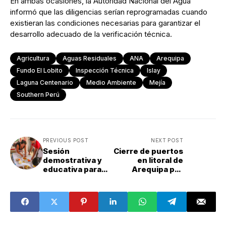
En ambas ocasiones, la Autoridad Nacional del Agua
informó que las diligencias serían reprogramadas cuando
existieran las condiciones necesarias para garantizar el
desarrollo adecuado de la verificación técnica.
Agricultura
Aguas Residuales
ANA
Arequipa
Fundo El Lobito
Inspección Técnica
Islay
Laguna Centenario
Medio Ambiente
Mejía
Southern Perú
PREVIOUS POST
NEXT POST
Sesión
Cierre de puertos
demostrativa y
en litoral de
educativa para
Arequipa por
madres
oleajes anómalos
gestantes y niños
desde este 8 de
de 0 a 2 años
mayo