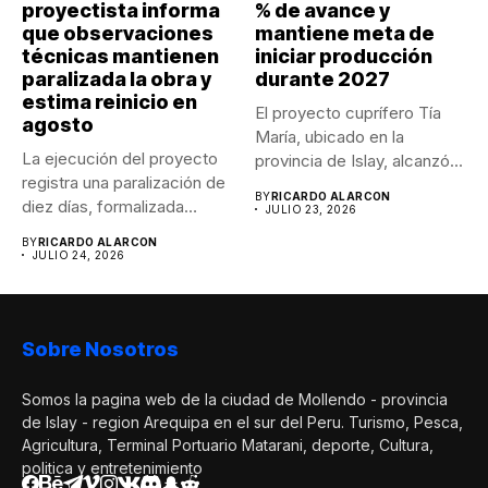
proyectista informa
% de avance y
que observaciones
mantiene meta de
técnicas mantienen
iniciar producción
paralizada la obra y
durante 2027
estima reinicio en
El proyecto cuprífero Tía
agosto
María, ubicado en la
La ejecución del proyecto
provincia de Islay, alcanzó...
registra una paralización de
BY
RICARDO ALARCON
diez días, formalizada
JULIO 23, 2026
mediante...
BY
RICARDO ALARCON
JULIO 24, 2026
Sobre Nosotros
Somos la pagina web de la ciudad de Mollendo - provincia
de Islay - region Arequipa en el sur del Peru. Turismo, Pesca,
Agricultura, Terminal Portuario Matarani, deporte, Cultura,
politica y entretenimiento