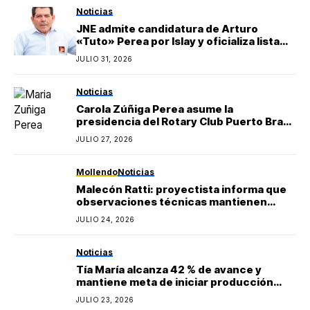
Noticias
JNE admite candidatura de Arturo
«Tuto» Perea por Islay y oficializa lista
regional de Yo Arequipa encabezada por
JULIO 31, 2026
Berly Gonzales
Noticias
Carola Zúñiga Perea asume la
presidencia del Rotary Club Puerto Bravo
Mollendo y anuncia proyectos sociales
JULIO 27, 2026
para la provincia de Islay
Mollendo
Noticias
Malecón Ratti: proyectista informa que
observaciones técnicas mantienen
paralizada la obra y estima reinicio en
JULIO 24, 2026
agosto
Noticias
Tía María alcanza 42 % de avance y
mantiene meta de iniciar producción
durante 2027
JULIO 23, 2026