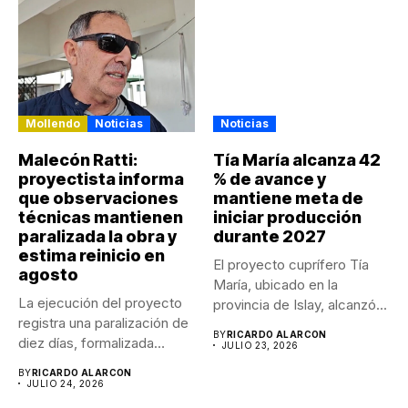
Mollendo
Noticias
Noticias
Malecón Ratti:
Tía María alcanza 42
proyectista informa
% de avance y
que observaciones
mantiene meta de
técnicas mantienen
iniciar producción
paralizada la obra y
durante 2027
estima reinicio en
El proyecto cuprífero Tía
agosto
María, ubicado en la
La ejecución del proyecto
provincia de Islay, alcanzó...
registra una paralización de
BY
RICARDO ALARCON
diez días, formalizada
JULIO 23, 2026
mediante...
BY
RICARDO ALARCON
JULIO 24, 2026