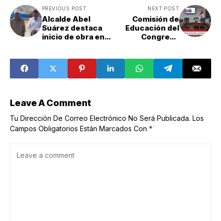
PREVIOUS POST
NEXT POST
Alcalde Abel
Comisión de
Suárez destaca
Educación del
inicio de obra en
Congreso
la I.E. El Toro
aprueba creación
de la Universidad
Nacional
Pedagógica
Jorge Basadre de
Mollendo
Leave A Comment
Tu Dirección De Correo Electrónico No Será Publicada.
Los
Campos Obligatorios Están Marcados Con
*