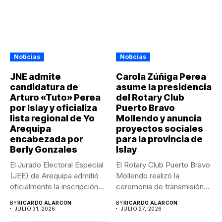
Noticias
Noticias
JNE admite
Carola Zúñiga Perea
candidatura de
asume la presidencia
Arturo «Tuto» Perea
del Rotary Club
por Islay y oficializa
Puerto Bravo
lista regional de Yo
Mollendo y anuncia
Arequipa
proyectos sociales
encabezada por
para la provincia de
Berly Gonzales
Islay
El Jurado Electoral Especial
El Rotary Club Puerto Bravo
(JEE) de Arequipa admitió
Mollendo realizó la
oficialmente la inscripción
ceremonia de transmisión
de...
de...
BY
RICARDO ALARCON
BY
RICARDO ALARCON
JULIO 31, 2026
JULIO 27, 2026