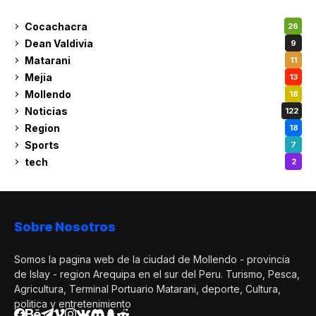
Cocachacra
26
Dean Valdivia
9
Matarani
11
Mejia
13
Mollendo
18
Noticias
122
Region
18
Sports
7
tech
2
Sobre Nosotros
Somos la pagina web de la ciudad de Mollendo - provincia
de Islay - region Arequipa en el sur del Peru. Turismo, Pesca,
Agricultura, Terminal Portuario Matarani, deporte, Cultura,
politica y entretenimiento