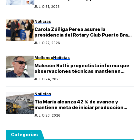
regional de Yo Arequipa encabezada por
JULIO 31, 2026
Berly Gonzales
Noticias
Carola Zúñiga Perea asume la
presidencia del Rotary Club Puerto Bravo
Mollendo y anuncia proyectos sociales
JULIO 27, 2026
para la provincia de Islay
Mollendo
Noticias
Malecón Ratti: proyectista informa que
observaciones técnicas mantienen
paralizada la obra y estima reinicio en
JULIO 24, 2026
agosto
Noticias
Tía María alcanza 42 % de avance y
mantiene meta de iniciar producción
durante 2027
JULIO 23, 2026
Categorias