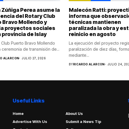
 Zúñiga Perea asume la
Malecón Ratti: proyect
encia del Rotary Club
informa que observac
 Bravo Mollendo y
técnicas mantienen
a proyectos sociales
paralizada la obra y es
a provincia de Islay
reinicio en agosto
y Club Puerto Bravo Mollendo
La ejecución del proyecto regis
a ceremonia de transmisión de...
paralización de diez días, form
mediante...
DO ALARCON
JULIO 27, 2026
BY
RICARDO ALARCON
JULIO 24, 20
Useful Links
Home
About Us
Advertise With Us
Submit a News Tip