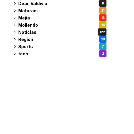
Dean Valdivia
9
Matarani
11
Mejia
13
Mollendo
18
Noticias
122
Region
18
Sports
7
tech
2