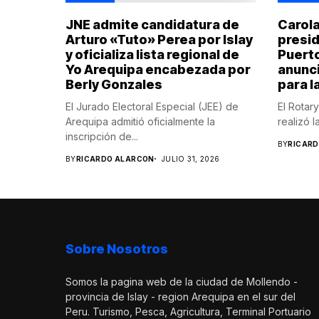
JNE admite candidatura de
Carola
Arturo «Tuto» Perea por Islay
presid
y oficializa lista regional de
Puerto
Yo Arequipa encabezada por
anunci
Berly Gonzales
para l
El Jurado Electoral Especial (JEE) de
El Rotar
Arequipa admitió oficialmente la
realizó l
inscripción de...
BY
RICAR
BY
RICARDO ALARCON
JULIO 31, 2026
Sobre Nosotros
Somos la pagina web de la ciudad de Mollendo -
provincia de Islay - region Arequipa en el sur del
Peru. Turismo, Pesca, Agricultura, Terminal Portuario