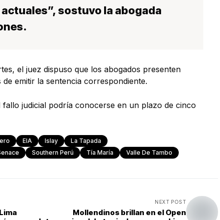
actuales”, sostuvo la abogada
ones.
tes, el juez dispuso que los abogados presenten
de emitir la sentencia correspondiente.
fallo judicial podría conocerse en un plazo de cinco
nero
EIA
Islay
La Tapada
Senace
Southern Perú
Tía María
Valle De Tambo
NEXT POST
 Lima
Mollendinos brillan en el Open