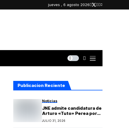
jueves , 6 agosto 2026
Publicacion Reciente
Noticias
JNE admite candidatura de
Arturo «Tuto» Perea por
Islay y oficializa lista
JULIO 31, 2026
regional de Yo Arequipa
encabezada por Berly