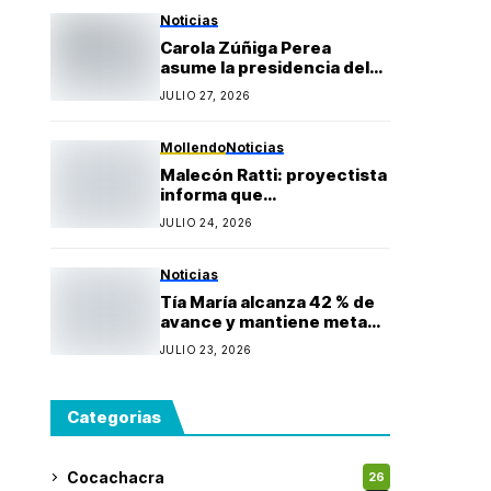
Gonzales
Noticias
Carola Zúñiga Perea
asume la presidencia del
Rotary Club Puerto Bravo
JULIO 27, 2026
Mollendo y anuncia
proyectos sociales para la
provincia de Islay
Mollendo
Noticias
Malecón Ratti: proyectista
informa que
observaciones técnicas
JULIO 24, 2026
mantienen paralizada la
obra y estima reinicio en
agosto
Noticias
Tía María alcanza 42 % de
avance y mantiene meta
de iniciar producción
JULIO 23, 2026
durante 2027
Categorias
Cocachacra
26