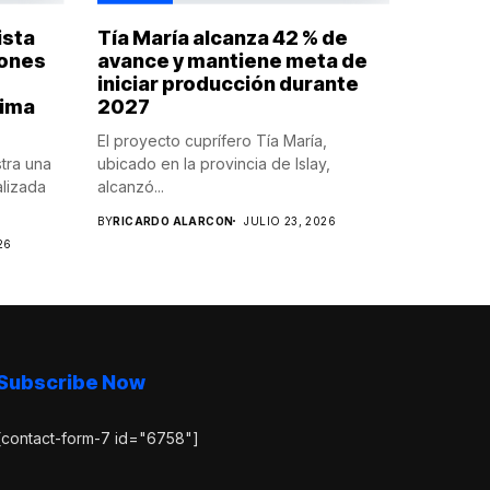
ista
Tía María alcanza 42 % de
iones
avance y mantiene meta de
iniciar producción durante
tima
2027
El proyecto cuprífero Tía María,
tra una
ubicado en la provincia de Islay,
alizada
alcanzó...
BY
RICARDO ALARCON
JULIO 23, 2026
26
Subscribe Now
[contact-form-7 id="6758"]