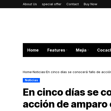
About Us
special offer
Contact
Buy Now
Home
Features
Mejia
Cocac
Home
Noticias
En cinco días se conocerá fallo de acci
Noticias
En cinco días se c
acción de amparo 