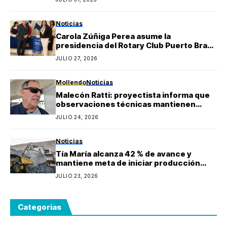
Berly Gonzales
Noticias
Carola Zúñiga Perea asume la
presidencia del Rotary Club Puerto Bravo
Mollendo y anuncia proyectos sociales
JULIO 27, 2026
para la provincia de Islay
Mollendo
Noticias
Malecón Ratti: proyectista informa que
observaciones técnicas mantienen
paralizada la obra y estima reinicio en
JULIO 24, 2026
agosto
Noticias
Tía María alcanza 42 % de avance y
mantiene meta de iniciar producción
durante 2027
JULIO 23, 2026
Categorias