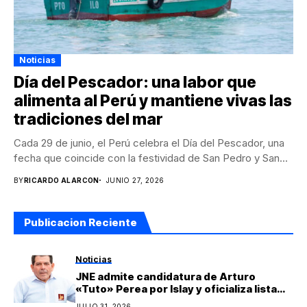
Noticias
Día del Pescador: una labor que
alimenta al Perú y mantiene vivas las
tradiciones del mar
Cada 29 de junio, el Perú celebra el Día del Pescador, una
fecha que coincide con la festividad de San Pedro y San...
BY
RICARDO ALARCON
JUNIO 27, 2026
Publicacion Reciente
Noticias
JNE admite candidatura de Arturo
«Tuto» Perea por Islay y oficializa lista
regional de Yo Arequipa encabezada por
JULIO 31, 2026