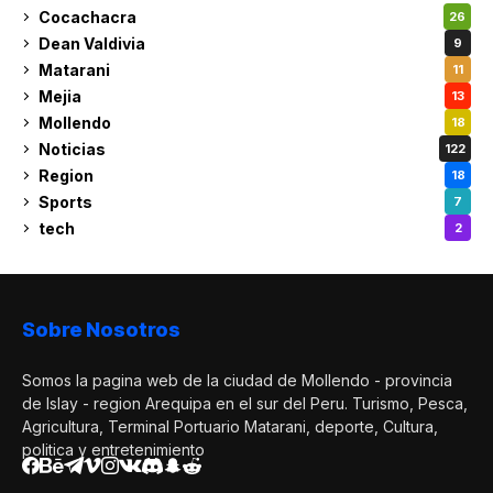
Cocachacra
26
Dean Valdivia
9
Matarani
11
Mejia
13
Mollendo
18
Noticias
122
Region
18
Sports
7
tech
2
Sobre Nosotros
Somos la pagina web de la ciudad de Mollendo - provincia
de Islay - region Arequipa en el sur del Peru. Turismo, Pesca,
Agricultura, Terminal Portuario Matarani, deporte, Cultura,
politica y entretenimiento