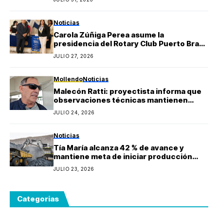
Berly Gonzales
Noticias
Carola Zúñiga Perea asume la
presidencia del Rotary Club Puerto Bravo
Mollendo y anuncia proyectos sociales
JULIO 27, 2026
para la provincia de Islay
Mollendo
Noticias
Malecón Ratti: proyectista informa que
observaciones técnicas mantienen
paralizada la obra y estima reinicio en
JULIO 24, 2026
agosto
Noticias
Tía María alcanza 42 % de avance y
mantiene meta de iniciar producción
durante 2027
JULIO 23, 2026
Categorias