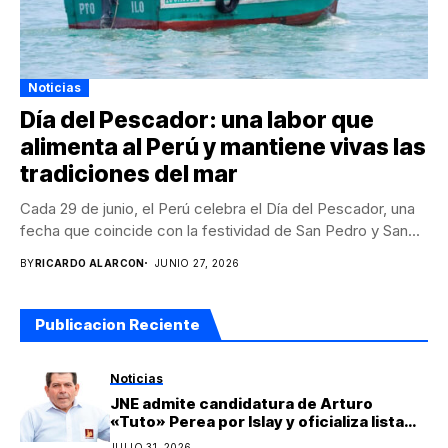
Noticias
Día del Pescador: una labor que
alimenta al Perú y mantiene vivas las
tradiciones del mar
Cada 29 de junio, el Perú celebra el Día del Pescador, una
fecha que coincide con la festividad de San Pedro y San...
BY
RICARDO ALARCON
JUNIO 27, 2026
Publicacion Reciente
Noticias
JNE admite candidatura de Arturo
«Tuto» Perea por Islay y oficializa lista
regional de Yo Arequipa encabezada por
JULIO 31, 2026