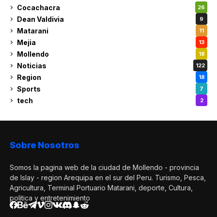
Cocachacra
26
Dean Valdivia
9
Matarani
11
Mejia
13
Mollendo
18
Noticias
122
Region
18
Sports
7
tech
2
Sobre Nosotros
Somos la pagina web de la ciudad de Mollendo - provincia
de Islay - region Arequipa en el sur del Peru. Turismo, Pesca,
Agricultura, Terminal Portuario Matarani, deporte, Cultura,
politica y entretenimiento