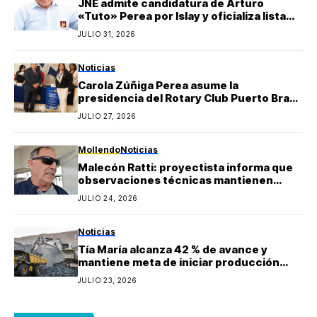
JNE admite candidatura de Arturo
«Tuto» Perea por Islay y oficializa lista
regional de Yo Arequipa encabezada por
JULIO 31, 2026
Berly Gonzales
Noticias
Carola Zúñiga Perea asume la
presidencia del Rotary Club Puerto Bravo
Mollendo y anuncia proyectos sociales
JULIO 27, 2026
para la provincia de Islay
Mollendo
Noticias
Malecón Ratti: proyectista informa que
observaciones técnicas mantienen
paralizada la obra y estima reinicio en
JULIO 24, 2026
agosto
Noticias
Tía María alcanza 42 % de avance y
mantiene meta de iniciar producción
durante 2027
JULIO 23, 2026