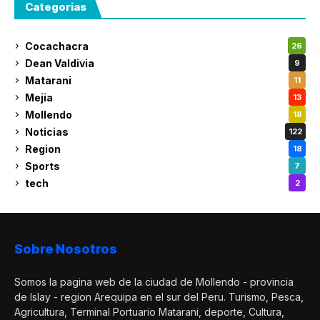
Categorias
Cocachacra
26
Dean Valdivia
9
Matarani
11
Mejia
13
Mollendo
18
Noticias
122
Region
18
Sports
7
tech
2
Sobre Nosotros
Somos la pagina web de la ciudad de Mollendo - provincia
de Islay - region Arequipa en el sur del Peru. Turismo, Pesca,
Agricultura, Terminal Portuario Matarani, deporte, Cultura,