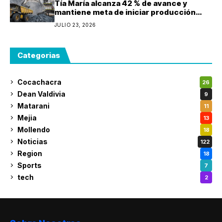
Tía María alcanza 42 % de avance y
mantiene meta de iniciar producción
durante 2027
JULIO 23, 2026
Categorias
Cocachacra
26
Dean Valdivia
9
Matarani
11
Mejia
13
Mollendo
18
Noticias
122
Region
18
Sports
7
tech
2