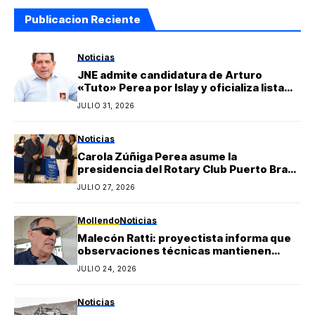
Publicacion Reciente
Noticias
JNE admite candidatura de Arturo
«Tuto» Perea por Islay y oficializa lista
regional de Yo Arequipa encabezada por
JULIO 31, 2026
Berly Gonzales
Noticias
Carola Zúñiga Perea asume la
presidencia del Rotary Club Puerto Bravo
Mollendo y anuncia proyectos sociales
JULIO 27, 2026
para la provincia de Islay
Mollendo
Noticias
Malecón Ratti: proyectista informa que
observaciones técnicas mantienen
paralizada la obra y estima reinicio en
JULIO 24, 2026
agosto
Noticias