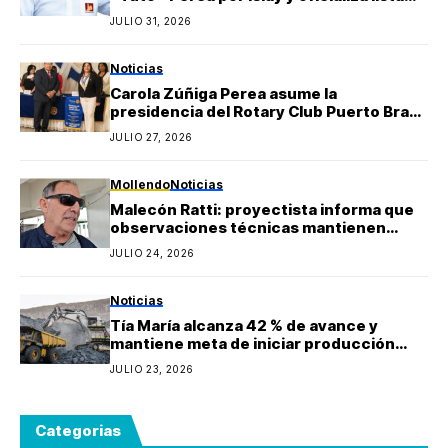
regional de Yo Arequipa encabezada por
JULIO 31, 2026
Berly Gonzales
Noticias
Carola Zúñiga Perea asume la
presidencia del Rotary Club Puerto Bravo
Mollendo y anuncia proyectos sociales
JULIO 27, 2026
para la provincia de Islay
Mollendo
Noticias
Malecón Ratti: proyectista informa que
observaciones técnicas mantienen
paralizada la obra y estima reinicio en
JULIO 24, 2026
agosto
Noticias
Tía María alcanza 42 % de avance y
mantiene meta de iniciar producción
durante 2027
JULIO 23, 2026
Categorias