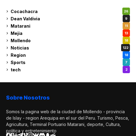
Cocachacra
26
Dean Valdivia
9
Matarani
11
Mejia
13
Mollendo
18
Noticias
122
Region
18
Sports
7
tech
2
Sobre Nosotros
Somos la pagina web de la ciudad de Mollendo - provincia
de Islay - region Arequipa en el sur del Peru. Turismo, Pesca,
Agricultura, Terminal Portuario Matarani, deporte, Cultura,
politica y entretenimiento