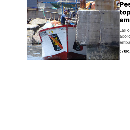
Pe
top
em
Las o
acord
embar
BY
RI