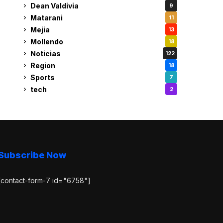
Dean Valdivia
9
Matarani
11
Mejia
13
Mollendo
18
Noticias
122
Region
18
Sports
7
tech
2
Subscribe Now
[contact-form-7 id="6758"]