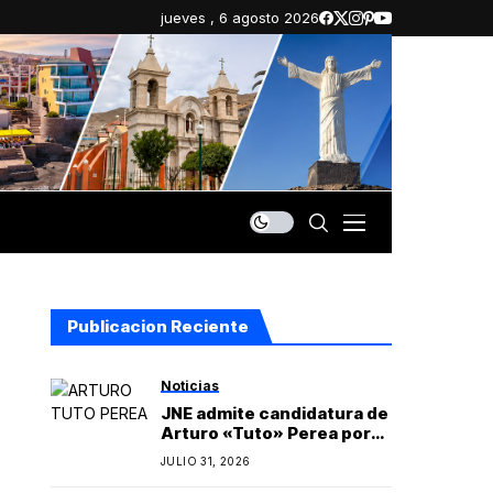
jueves , 6 agosto 2026
Publicacion Reciente
Noticias
JNE admite candidatura de
Arturo «Tuto» Perea por
Islay y oficializa lista
JULIO 31, 2026
regional de Yo Arequipa
encabezada por Berly