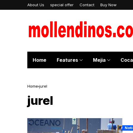
About Us
special offer
Contact
Buy Now
Home
Features
Mejia
Coca
Home
jurel
jurel
Noti