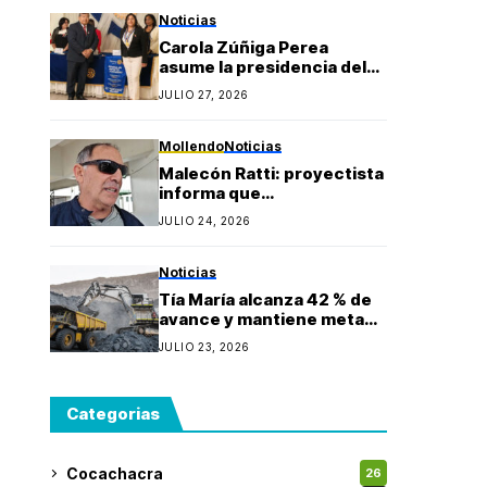
Gonzales
Noticias
Carola Zúñiga Perea
asume la presidencia del
Rotary Club Puerto Bravo
JULIO 27, 2026
Mollendo y anuncia
proyectos sociales para la
provincia de Islay
Mollendo
Noticias
Malecón Ratti: proyectista
informa que
observaciones técnicas
JULIO 24, 2026
mantienen paralizada la
obra y estima reinicio en
agosto
Noticias
Tía María alcanza 42 % de
avance y mantiene meta
de iniciar producción
JULIO 23, 2026
durante 2027
Categorias
Cocachacra
26