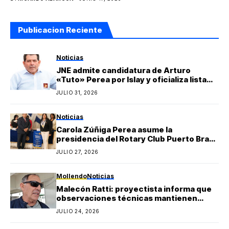
Publicacion Reciente
Noticias
JNE admite candidatura de Arturo
«Tuto» Perea por Islay y oficializa lista
regional de Yo Arequipa encabezada por
JULIO 31, 2026
Berly Gonzales
Noticias
Carola Zúñiga Perea asume la
presidencia del Rotary Club Puerto Bravo
Mollendo y anuncia proyectos sociales
JULIO 27, 2026
para la provincia de Islay
Mollendo
Noticias
Malecón Ratti: proyectista informa que
observaciones técnicas mantienen
paralizada la obra y estima reinicio en
JULIO 24, 2026
agosto