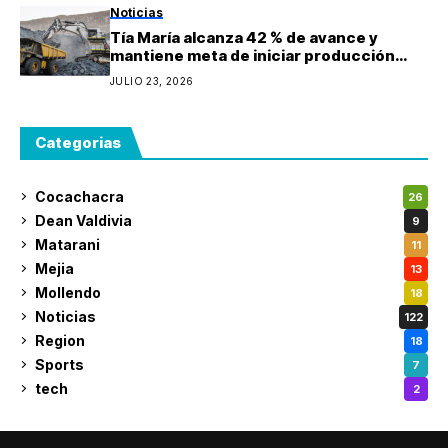
Noticias
Tía María alcanza 42 % de avance y
mantiene meta de iniciar producción
durante 2027
JULIO 23, 2026
Categorias
Cocachacra
26
Dean Valdivia
9
Matarani
11
Mejia
13
Mollendo
18
Noticias
122
Region
18
Sports
7
tech
2