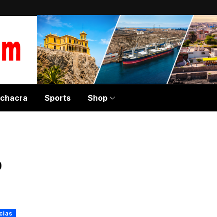
chacra
Sports
Shop
o
cias