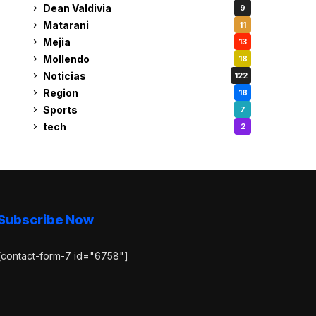
Dean Valdivia
9
Matarani
11
Mejia
13
Mollendo
18
Noticias
122
Region
18
Sports
7
tech
2
Subscribe Now
[contact-form-7 id="6758"]