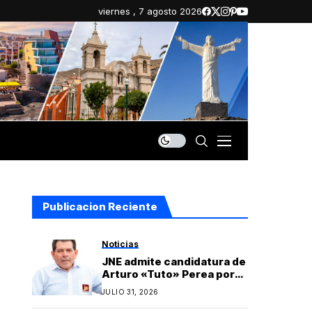
viernes , 7 agosto 2026
Publicacion Reciente
Noticias
JNE admite candidatura de
Arturo «Tuto» Perea por
Islay y oficializa lista
JULIO 31, 2026
regional de Yo Arequipa
encabezada por Berly