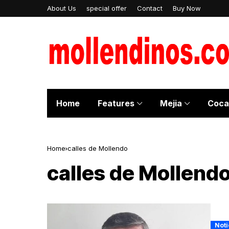
About Us
special offer
Contact
Buy Now
Home
Features
Mejia
Coca
Home
calles de Mollendo
calles de Mollend
Noti