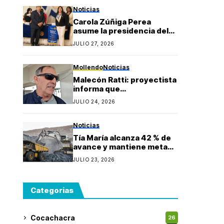
Gonzales
Noticias
Carola Zúñiga Perea
asume la presidencia del
Rotary Club Puerto Bravo
JULIO 27, 2026
Mollendo y anuncia
proyectos sociales para la
provincia de Islay
Mollendo
Noticias
Malecón Ratti: proyectista
informa que
observaciones técnicas
JULIO 24, 2026
mantienen paralizada la
obra y estima reinicio en
agosto
Noticias
Tía María alcanza 42 % de
avance y mantiene meta
de iniciar producción
JULIO 23, 2026
durante 2027
Categorias
Cocachacra
26