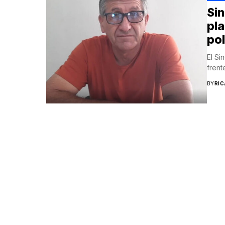
Sin
pla
po
El Si
frent
BY
RI