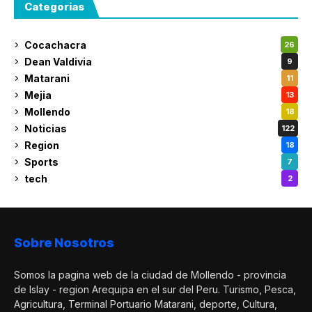
Categorias
Cocachacra
26
Dean Valdivia
9
Matarani
11
Mejia
13
Mollendo
18
Noticias
122
Region
18
Sports
7
tech
2
Sobre Nosotros
Somos la pagina web de la ciudad de Mollendo - provincia
de Islay - region Arequipa en el sur del Peru. Turismo, Pesca,
Agricultura, Terminal Portuario Matarani, deporte, Cultura,