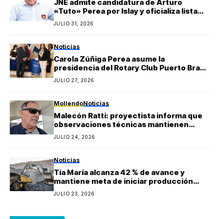
JNE admite candidatura de Arturo
«Tuto» Perea por Islay y oficializa lista
regional de Yo Arequipa encabezada por
JULIO 31, 2026
Berly Gonzales
Noticias
Carola Zúñiga Perea asume la
presidencia del Rotary Club Puerto Bravo
Mollendo y anuncia proyectos sociales
JULIO 27, 2026
para la provincia de Islay
Mollendo
Noticias
Malecón Ratti: proyectista informa que
observaciones técnicas mantienen
paralizada la obra y estima reinicio en
JULIO 24, 2026
agosto
Noticias
Tía María alcanza 42 % de avance y
mantiene meta de iniciar producción
durante 2027
JULIO 23, 2026