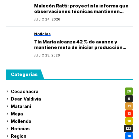
Malecón Ratti: proyectista informa que
observaciones técnicas mantienen
paralizada la obra y estima reinicio en
JULIO 24, 2026
agosto
Noticias
Tía María alcanza 42 % de avance y
mantiene meta de iniciar producción
durante 2027
JULIO 23, 2026
Categorias
Cocachacra
26
Dean Valdivia
9
Matarani
11
Mejia
13
Mollendo
18
Noticias
122
Region
18