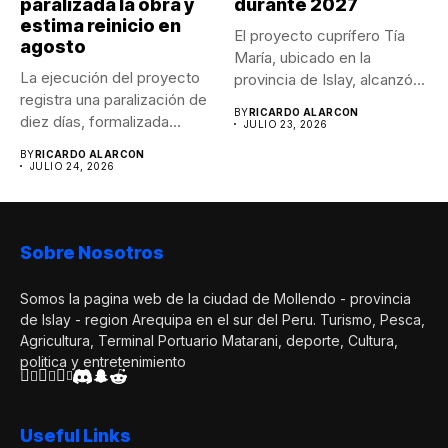
paralizada la obra y
durante 2027
estima reinicio en
El proyecto cuprífero Tía
agosto
María, ubicado en la
La ejecución del proyecto
provincia de Islay, alcanzó...
registra una paralización de
BY
RICARDO ALARCON
diez días, formalizada
JULIO 23, 2026
mediante...
BY
RICARDO ALARCON
JULIO 24, 2026
Sobre Nosotros
Somos la pagina web de la ciudad de Mollendo - provincia
de Islay - region Arequipa en el sur del Peru. Turismo, Pesca,
Agricultura, Terminal Portuario Matarani, deporte, Cultura,
politica y entretenimiento
Useful Links