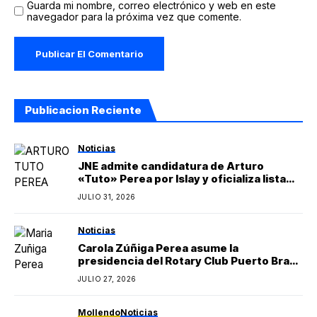
Guarda mi nombre, correo electrónico y web en este
navegador para la próxima vez que comente.
Publicacion Reciente
Noticias
JNE admite candidatura de Arturo
«Tuto» Perea por Islay y oficializa lista
regional de Yo Arequipa encabezada por
JULIO 31, 2026
Berly Gonzales
Noticias
Carola Zúñiga Perea asume la
presidencia del Rotary Club Puerto Bravo
Mollendo y anuncia proyectos sociales
JULIO 27, 2026
para la provincia de Islay
Mollendo
Noticias