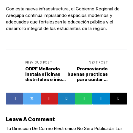
Con esta nueva infraestructura, el Gobierno Regional de
Arequipa continúa impulsando espacios modernos y
adecuados que fortalezcan la educación pública y el
desarrollo integral de los estudiantes de la región.
PREVIOUS POST
NEXT POST
ODPE Mollendo
Promoviendo
instala oficinas
buenas practicas
distritales e inicia
para cuidar la
verificación de
salud de la
locales de
poblacion
votación
Leave A Comment
Tu Dirección De Correo Electrónico No Será Publicada.
Los