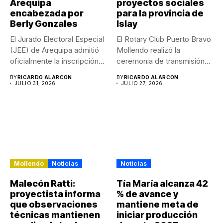
Arequipa
proyectos sociales
encabezada por
para la provincia de
Berly Gonzales
Islay
El Jurado Electoral Especial
El Rotary Club Puerto Bravo
(JEE) de Arequipa admitió
Mollendo realizó la
oficialmente la inscripción
ceremonia de transmisión
de...
de...
BY
RICARDO ALARCON
BY
RICARDO ALARCON
JULIO 31, 2026
JULIO 27, 2026
Mollendo
Noticias
Noticias
Malecón Ratti:
Tía María alcanza 42
proyectista informa
% de avance y
que observaciones
mantiene meta de
técnicas mantienen
iniciar producción