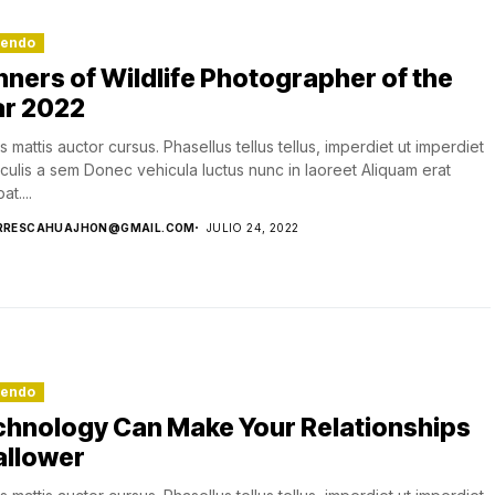
lendo
ners of Wildlife Photographer of the
ar 2022
s mattis auctor cursus. Phasellus tellus tellus, imperdiet ut imperdiet
aculis a sem Donec vehicula luctus nunc in laoreet Aliquam erat
at....
RRESCAHUAJHON@GMAIL.COM
JULIO 24, 2022
lendo
chnology Can Make Your Relationships
allower