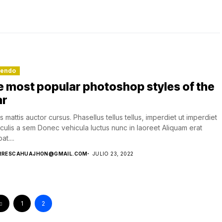
lendo
 most popular photoshop styles of the
ar
s mattis auctor cursus. Phasellus tellus tellus, imperdiet ut imperdiet
aculis a sem Donec vehicula luctus nunc in laoreet Aliquam erat
at....
RRESCAHUAJHON@GMAIL.COM
JULIO 23, 2022
1
2