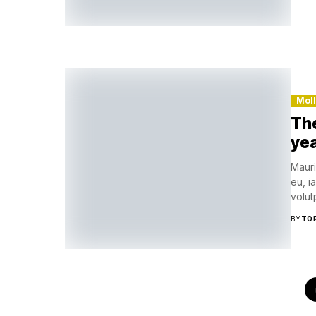
Mol
The
ye
Mauri
eu, i
volutp
BY
TO