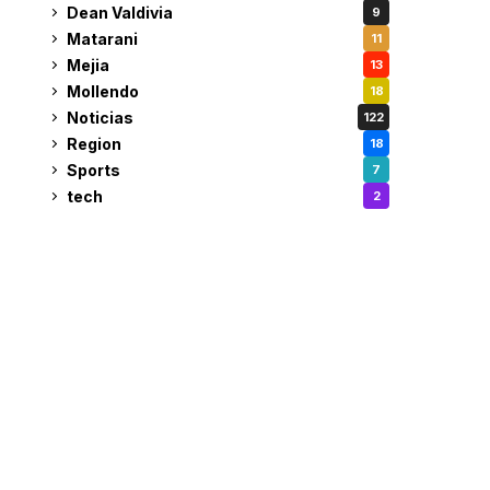
Dean Valdivia
9
Matarani
11
Mejia
13
Mollendo
18
Noticias
122
Region
18
Sports
7
tech
2