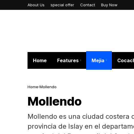
About Us
special offer
Contact
Buy Now
Home
Features
Mejia
Cocac
Home
Mollendo
Mollendo
Mollendo es una ciudad costera d
provincia de Islay en el departa