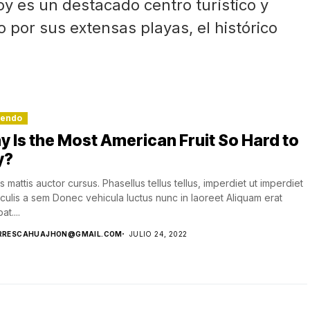
hoy es un destacado centro turístico y
o por sus extensas playas, el histórico
lendo
 Is the Most American Fruit So Hard to
y?
s mattis auctor cursus. Phasellus tellus tellus, imperdiet ut imperdiet
aculis a sem Donec vehicula luctus nunc in laoreet Aliquam erat
at....
RRESCAHUAJHON@GMAIL.COM
JULIO 24, 2022