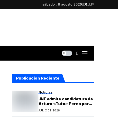
sábado , 8 agosto 2026
Publicacion Reciente
Noticias
JNE admite candidatura de
Arturo «Tuto» Perea por
Islay y oficializa lista
JULIO 31, 2026
regional de Yo Arequipa
encabezada por Berly