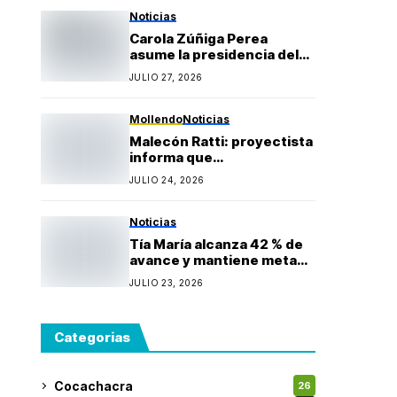
Gonzales
Noticias
Carola Zúñiga Perea
asume la presidencia del
Rotary Club Puerto Bravo
JULIO 27, 2026
Mollendo y anuncia
proyectos sociales para la
provincia de Islay
Mollendo
Noticias
Malecón Ratti: proyectista
informa que
observaciones técnicas
JULIO 24, 2026
mantienen paralizada la
obra y estima reinicio en
agosto
Noticias
Tía María alcanza 42 % de
avance y mantiene meta
de iniciar producción
JULIO 23, 2026
durante 2027
Categorias
Cocachacra
26