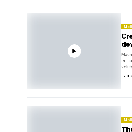
Mol
Cr
de
Mauri
eu, i
volutp
BY
TO
Mol
The