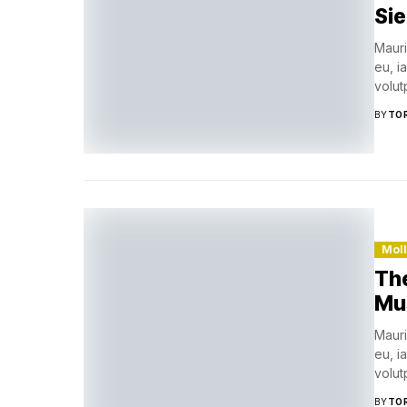
Sie
Mauri
eu, i
volutp
BY
TO
Mol
The
Mu
Mauri
eu, i
volutp
BY
TO