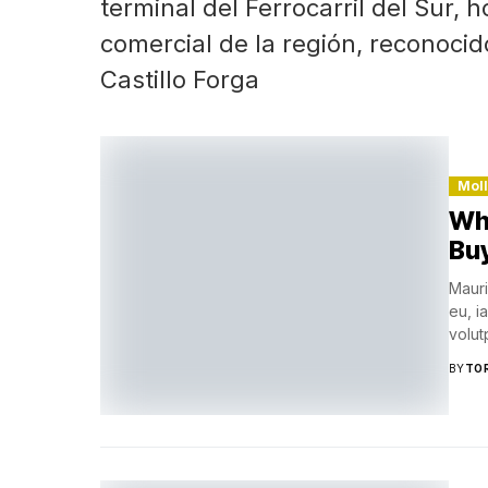
terminal del Ferrocarril del Sur, 
comercial de la región, reconocid
Castillo Forga
Mol
Why
Bu
Mauri
eu, i
volutp
BY
TO