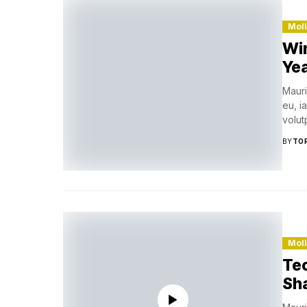
Mol
Win
Ye
Mauri
eu, i
volutp
BY
TO
Mol
Te
Sh