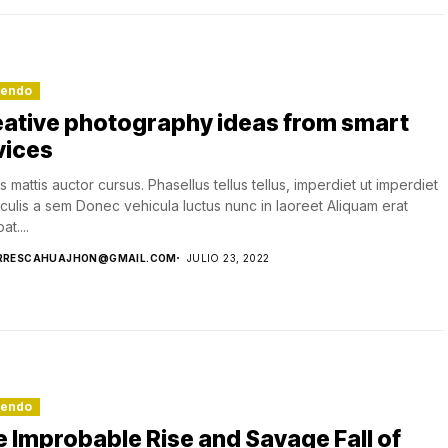
lendo
eative photography ideas from smart
vices
s mattis auctor cursus. Phasellus tellus tellus, imperdiet ut imperdiet
aculis a sem Donec vehicula luctus nunc in laoreet Aliquam erat
at....
RRESCAHUAJHON@GMAIL.COM
JULIO 23, 2022
lendo
 Improbable Rise and Savage Fall of