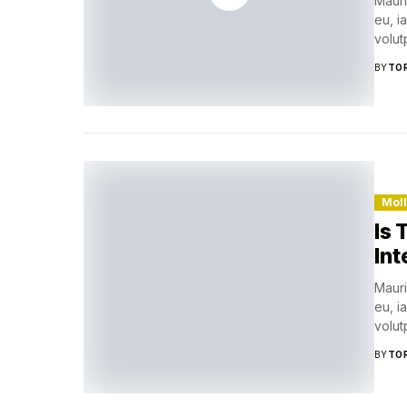
Mauri
eu, i
volutp
BY
TO
Mol
Is 
Int
Mauri
eu, i
volutp
BY
TO