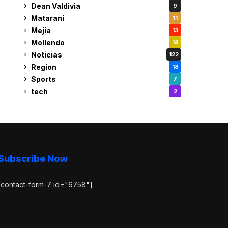
Dean Valdivia
9
Matarani
11
Mejia
13
Mollendo
18
Noticias
122
Region
18
Sports
7
tech
2
Subscribe Now
[contact-form-7 id="6758"]