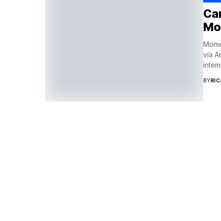
Cam
Mol
Momen
vía A
intem
BY
RI