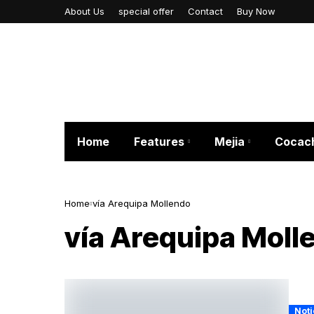
About Us
special offer
Contact
Buy Now
Home
Features
Mejia
Cocac
Home
vía Arequipa Mollendo
vía Arequipa Moll
Noti