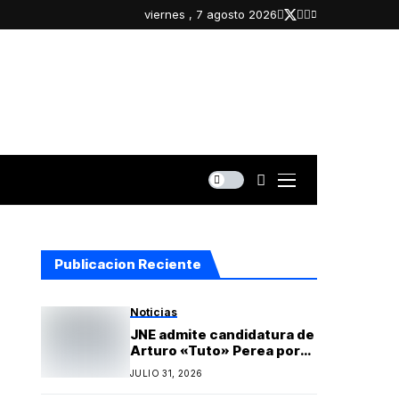
viernes , 7 agosto 2026
Publicacion Reciente
Noticias
JNE admite candidatura de
Arturo «Tuto» Perea por
Islay y oficializa lista
JULIO 31, 2026
regional de Yo Arequipa
encabezada por Berly