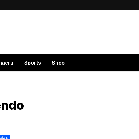
hacra
Sports
Shop
endo
cias