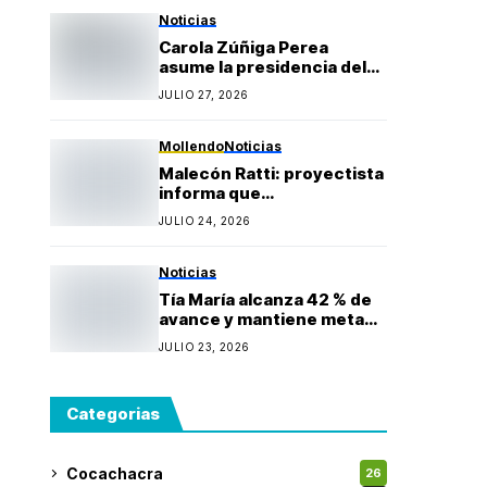
Gonzales
Noticias
Carola Zúñiga Perea
asume la presidencia del
Rotary Club Puerto Bravo
JULIO 27, 2026
Mollendo y anuncia
proyectos sociales para la
provincia de Islay
Mollendo
Noticias
Malecón Ratti: proyectista
informa que
observaciones técnicas
JULIO 24, 2026
mantienen paralizada la
obra y estima reinicio en
agosto
Noticias
Tía María alcanza 42 % de
avance y mantiene meta
de iniciar producción
JULIO 23, 2026
durante 2027
Categorias
Cocachacra
26