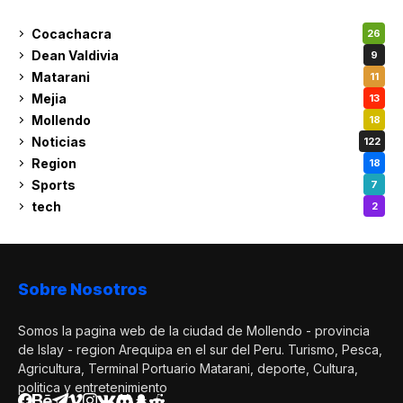
Cocachacra
26
Dean Valdivia
9
Matarani
11
Mejia
13
Mollendo
18
Noticias
122
Region
18
Sports
7
tech
2
Sobre Nosotros
Somos la pagina web de la ciudad de Mollendo - provincia
de Islay - region Arequipa en el sur del Peru. Turismo, Pesca,
Agricultura, Terminal Portuario Matarani, deporte, Cultura,
politica y entretenimiento