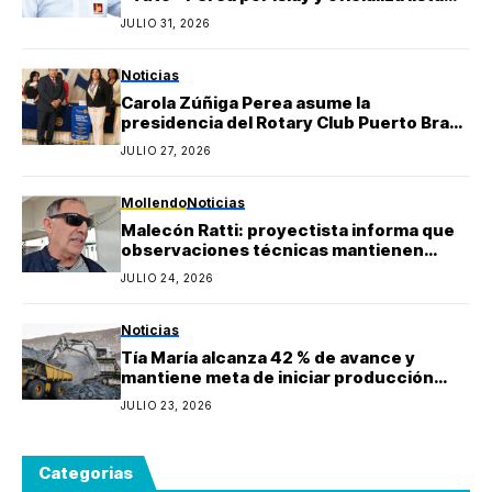
regional de Yo Arequipa encabezada por
JULIO 31, 2026
Berly Gonzales
Noticias
Carola Zúñiga Perea asume la
presidencia del Rotary Club Puerto Bravo
Mollendo y anuncia proyectos sociales
JULIO 27, 2026
para la provincia de Islay
Mollendo
Noticias
Malecón Ratti: proyectista informa que
observaciones técnicas mantienen
paralizada la obra y estima reinicio en
JULIO 24, 2026
agosto
Noticias
Tía María alcanza 42 % de avance y
mantiene meta de iniciar producción
durante 2027
JULIO 23, 2026
Categorias