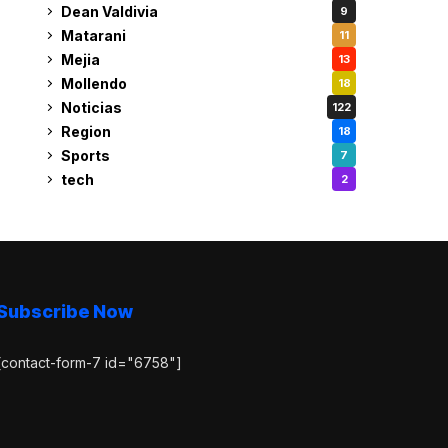
Dean Valdivia
9
Matarani
11
Mejia
13
Mollendo
18
Noticias
122
Region
18
Sports
7
tech
2
Subscribe Now
[contact-form-7 id="6758"]