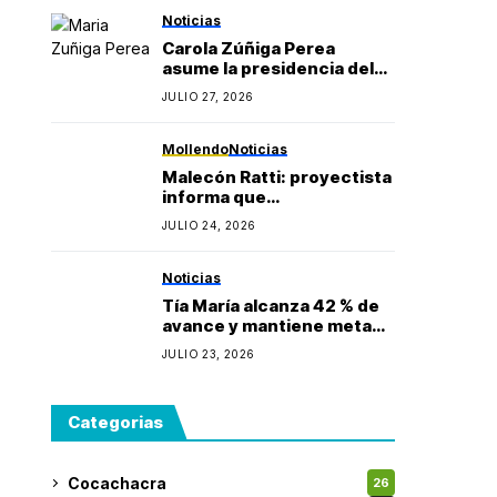
Gonzales
Noticias
Carola Zúñiga Perea
asume la presidencia del
Rotary Club Puerto Bravo
JULIO 27, 2026
Mollendo y anuncia
proyectos sociales para la
provincia de Islay
Mollendo
Noticias
Malecón Ratti: proyectista
informa que
observaciones técnicas
JULIO 24, 2026
mantienen paralizada la
obra y estima reinicio en
agosto
Noticias
Tía María alcanza 42 % de
avance y mantiene meta
de iniciar producción
JULIO 23, 2026
durante 2027
Categorias
Cocachacra
26