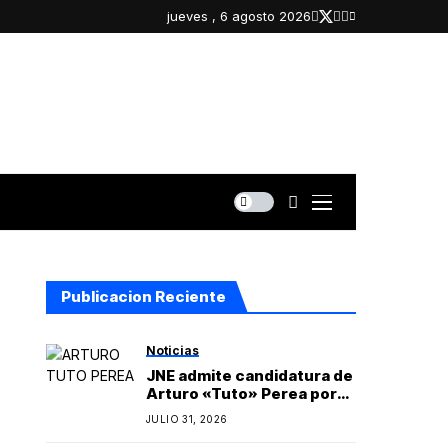
jueves , 6 agosto 2026
Publicacion Reciente
Noticias
JNE admite candidatura de
Arturo «Tuto» Perea por
Islay y oficializa lista
JULIO 31, 2026
regional de Yo Arequipa
encabezada por Berly