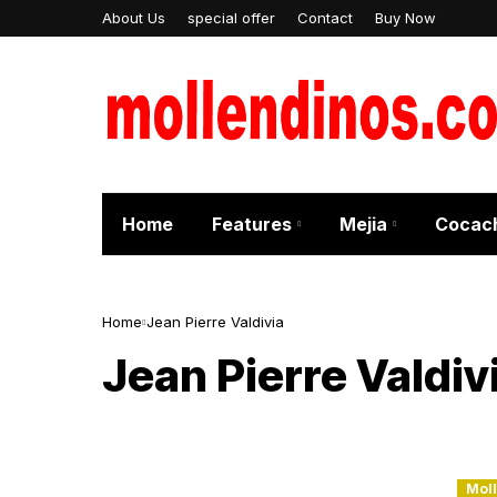
About Us
special offer
Contact
Buy Now
Home
Features
Mejia
Cocac
Home
Jean Pierre Valdivia
Jean Pierre Valdiv
Mol