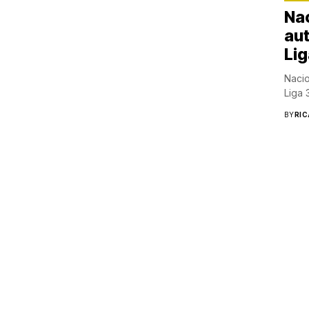
Nac
aut
Lig
Nacio
Liga 
BY
RI