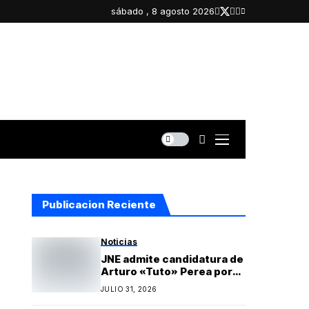
sábado , 8 agosto 2026
Publicacion Reciente
Noticias
JNE admite candidatura de
Arturo «Tuto» Perea por
Islay y oficializa lista
JULIO 31, 2026
regional de Yo Arequipa
encabezada por Berly