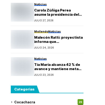
Gonzales
Noticias
Carola Zúñiga Perea
asume la presidencia del
Rotary Club Puerto Bravo
JULIO 27, 2026
Mollendo y anuncia
proyectos sociales para la
provincia de Islay
Mollendo
Noticias
Malecón Ratti: proyectista
informa que
observaciones técnicas
JULIO 24, 2026
mantienen paralizada la
obra y estima reinicio en
agosto
Noticias
Tía María alcanza 42 % de
avance y mantiene meta
de iniciar producción
JULIO 23, 2026
durante 2027
Categorias
Cocachacra
26