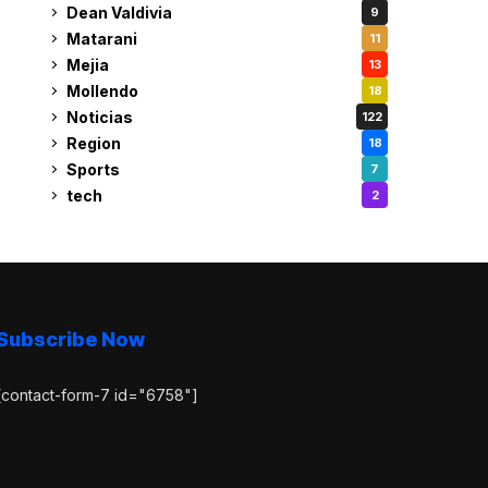
Dean Valdivia
9
Matarani
11
Mejia
13
Mollendo
18
Noticias
122
Region
18
Sports
7
tech
2
Subscribe Now
[contact-form-7 id="6758"]