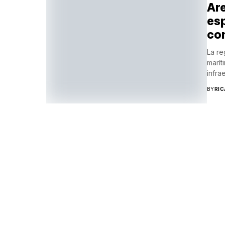
Are
esp
con
La re
marít
infra
BY
RI