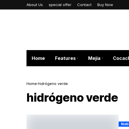
About Us
special offer
Contact
Buy Now
Home
Features
Mejia
Cocac
Home
hidrógeno verde
hidrógeno verde
Noti