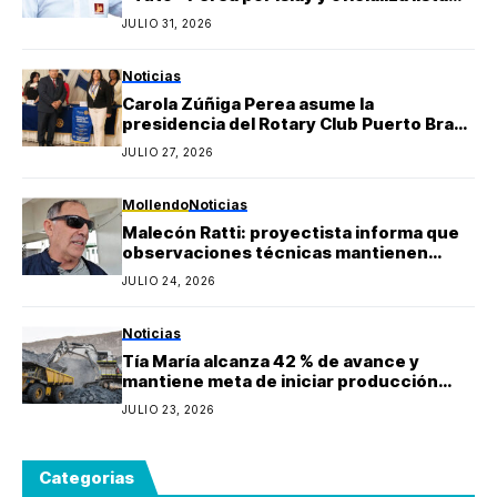
regional de Yo Arequipa encabezada por
JULIO 31, 2026
Berly Gonzales
Noticias
Carola Zúñiga Perea asume la
presidencia del Rotary Club Puerto Bravo
Mollendo y anuncia proyectos sociales
JULIO 27, 2026
para la provincia de Islay
Mollendo
Noticias
Malecón Ratti: proyectista informa que
observaciones técnicas mantienen
paralizada la obra y estima reinicio en
JULIO 24, 2026
agosto
Noticias
Tía María alcanza 42 % de avance y
mantiene meta de iniciar producción
durante 2027
JULIO 23, 2026
Categorias