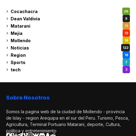
Cocachacra
26
Dean Valdivia
9
Matarani
11
Mejia
13
Mollendo
18
Noticias
122
Region
18
Sports
7
tech
2
Sobre Nosotros
Somos la pagina web de la ciudad de Mollendo - provincia
de Islay - region Arequipa en el sur del Peru. Turismo, Pesca,
Agricultura, Terminal Portuario Matarani, deporte, Cultura,
politica y entretenimiento