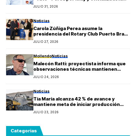
regional de Yo Arequipa encabezada por
JULIO 31, 2026
Berly Gonzales
Noticias
Carola Zúñiga Perea asume la
presidencia del Rotary Club Puerto Bravo
Mollendo y anuncia proyectos sociales
JULIO 27, 2026
para la provincia de Islay
Mollendo
Noticias
Malecón Ratti: proyectista informa que
observaciones técnicas mantienen
paralizada la obra y estima reinicio en
JULIO 24, 2026
agosto
Noticias
Tía María alcanza 42 % de avance y
mantiene meta de iniciar producción
durante 2027
JULIO 23, 2026
Categorias