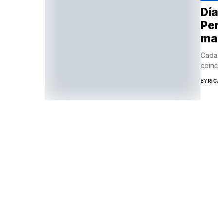
Día
Per
ma
Cada 
coinc
BY
RI