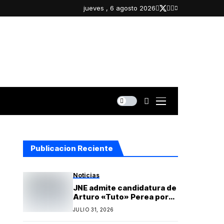
jueves , 6 agosto 2026
Publicacion Reciente
Noticias
JNE admite candidatura de
Arturo «Tuto» Perea por
Islay y oficializa lista
JULIO 31, 2026
regional de Yo Arequipa
encabezada por Berly