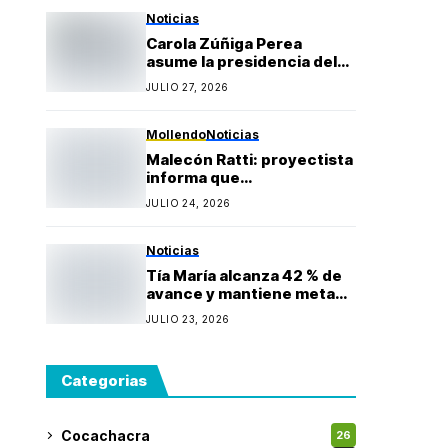
Gonzales
Noticias
Carola Zúñiga Perea
asume la presidencia del
Rotary Club Puerto Bravo
JULIO 27, 2026
Mollendo y anuncia
proyectos sociales para la
provincia de Islay
Mollendo
Noticias
Malecón Ratti: proyectista
informa que
observaciones técnicas
JULIO 24, 2026
mantienen paralizada la
obra y estima reinicio en
agosto
Noticias
Tía María alcanza 42 % de
avance y mantiene meta
de iniciar producción
JULIO 23, 2026
durante 2027
Categorias
Cocachacra
26