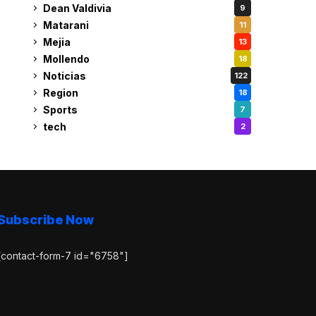
Dean Valdivia
9
Matarani
11
Mejia
13
Mollendo
18
Noticias
122
Region
18
Sports
7
tech
2
Subscribe Now
[contact-form-7 id="6758"]