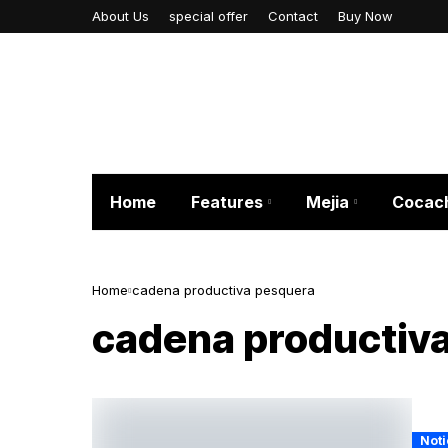
About Us
special offer
Contact
Buy Now
Home
Features
Mejia
Cocac
Home
cadena productiva pesquera
cadena productiv
Noti