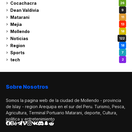
Cocachacra
26
Dean Valdivia
9
Matarani
11
Mejia
13
Mollendo
18
Noticias
122
Region
18
Sports
7
tech
2
Sobre Nosotros
Somos la pagina web de la ciudad de Mollendo - provincia
de Islay - region Arequipa en el sur del Peru. Turismo, Pesca,
Agricultura, Terminal Portuario Matarani, deporte, Cultura,
politica y entretenimiento