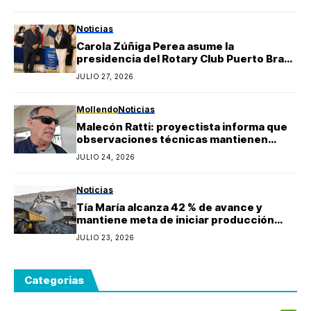
Berly Gonzales
Noticias
Carola Zúñiga Perea asume la
presidencia del Rotary Club Puerto Bravo
Mollendo y anuncia proyectos sociales
JULIO 27, 2026
para la provincia de Islay
Mollendo
Noticias
Malecón Ratti: proyectista informa que
observaciones técnicas mantienen
paralizada la obra y estima reinicio en
JULIO 24, 2026
agosto
Noticias
Tía María alcanza 42 % de avance y
mantiene meta de iniciar producción
durante 2027
JULIO 23, 2026
Categorias