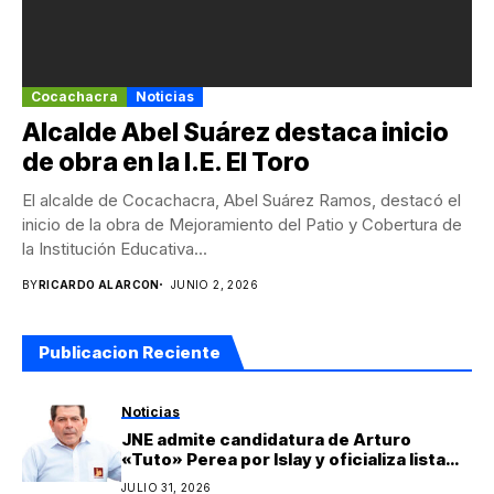
Cocachacra
Noticias
Alcalde Abel Suárez destaca inicio
de obra en la I.E. El Toro
El alcalde de Cocachacra, Abel Suárez Ramos, destacó el
inicio de la obra de Mejoramiento del Patio y Cobertura de
la Institución Educativa...
BY
RICARDO ALARCON
JUNIO 2, 2026
Publicacion Reciente
Noticias
JNE admite candidatura de Arturo
«Tuto» Perea por Islay y oficializa lista
regional de Yo Arequipa encabezada por
JULIO 31, 2026